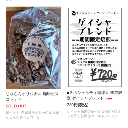
■スペシャルティ珈琲豆 季節限
じゃらんオリジナル 珈琲ビス
定 ゲイシャブレンド
コッティ
720円(税込)
SOLD OUT
ゲイシャ由来の華やかな余韻がふわ
超ヒット! 自家焙煎豆をそのまま練
っと香る贅沢なマイルドブレンド
りこんだ食べるコーヒー