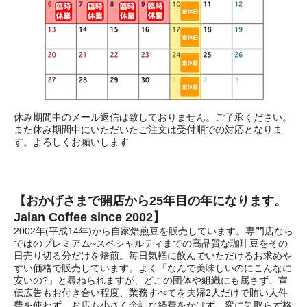
休み期間中のメール返信は致しておりません。ご了承ください。
また休み期間中にいただいたご注文は受付順での対応となりま
す。よろしくお願いします
【おかげさまで開店から25年目の年になります。
Jalan Coffee since 2002】
2002年(平成14年)から自家焙煎豆を販売しています。専門店なら
ではのプレミアム~スペシャルティまでの高品質な珈琲豆をその
日売り切る分だけを焙煎。毎日気軽に飲んでいただけるお求めや
すい価格で販売しています。よく「なんで美味しいのにこんなに
安いの?」と尋ねられますが、どこの団体や組織にも属さず、宣
伝広告もお付き合い程度、業務すべてを夫婦2人だけで賄い人件
費を使わず、お店も小さく余計な経費をかけず、変に気取らず格