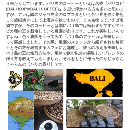
り来たりしています。バリ島のコーヒーといえば名物『バリコピ
(BALI KOPI=BALI COFFEE)』を思い浮かべる方も多いと思いま
すが、アレは隣のジャワ島産のロブスタという苦い豆を強く焙煎
して超細挽きにして上澄みを飲むもので、まぁ名物っていえば名
物ですが、そのコーヒーとは別にバリ島では極わずかですがアラ
ビカ種の豆を栽培している農園があります。これが美味しいんで
すよね。色々農園を回ってみて「バリ島のアラビカは美味しい」
って実感しました。その際、農園のスタッフから紹介された焙煎
士とその方が経営するカフェにお邪魔し、彼らの考える美味しい
バリ島の豆の焙煎方法や、単体で飲む以外の美味しいブレンドの
作り方を教えてもらいました。それをもとに作ったのがじゃらん
じゃらんの【バリの香り】です